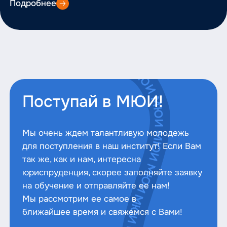
Подробнее
Поступай в МЮИ!
Мы очень ждем талантливую молодежь
для поступления в наш институт! Если Вам
так же, как и нам, интересна
юриспруденция, скорее заполняйте заявку
на обучение и отправляйте ее нам!
Мы рассмотрим ее самое в
ближайшее время и свяжемся с Вами!