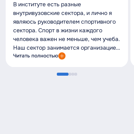
В институте есть разные
внутривузовские сектора, и лично я
являюсь руководителем спортивного
сектора. Спорт в жизни каждого
человека важен не меньше, чем учеба.
Наш сектор занимается организацией
спортивно-оздоровительных
Читать полностью
мероприятий. Поэтому каждый
студент, принимая участие в работе
спортивного сектора, будет не только
развиваться в своей специальности,
но и расслабляться, меняя
деятельность с умственной на
физическую. Спортивный сектор
информирует студентов о днях