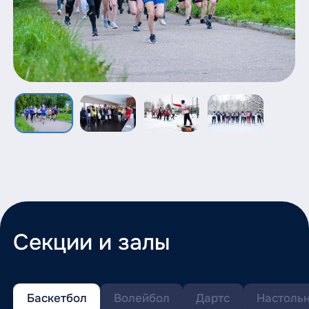
Секции и залы
Баскетбол
Волейбол
Дартс
Настоль