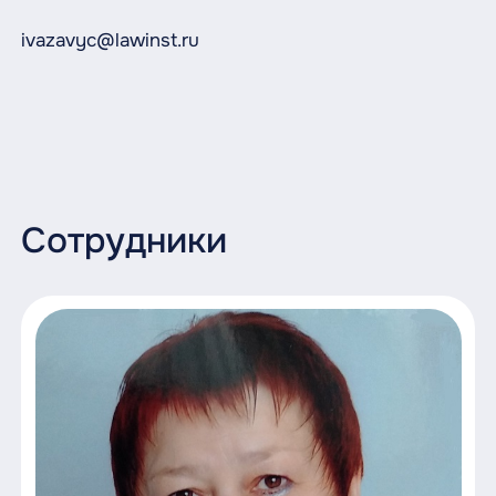
если он имеет заведомо незаконный
разъясняют им применяемые по
характер.
ivazavyc@lawinst.ru
обращению нормы права, а также
правовые последствия совершения
юридически значимых действий.
Обучающиеся под руководством и
контролем заведующего
юридической клиникой и (или)
Сотрудники
руководителя по практической
подготовке изучают представленные
лицом, имеющим право на получение
бесплатной юридической помощи,
документы, выясняют сущность
правового интереса данного лица,
определяют возможности и способы
защиты такого правового интереса.
По просьбе либо с согласия лица,