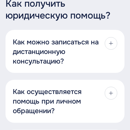
Как получить
экологическое право,
добросовестность и ответственность.
юридическую помощь?
уголовное право,
уголовно-процессуальное право.
Как можно записаться на
дистанционную
консультацию?
Прием вопросов для бесплатной
юридической консультации
Как осуществляется
осуществляется несколькими способами:
помощь при личном
по телефону юридической клиники в
обращении?
Москве
8 495 935-8254, доб. 139
или
Филиалах
на первой встрече доверитель