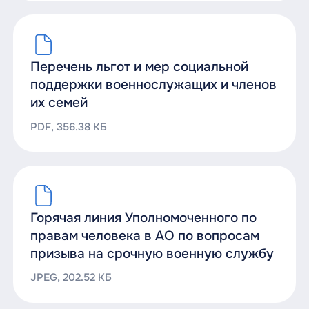
консультирование в устной и
письменной формах, составляют
заявления, жалобы, ходатайства и
других документы правового
Перечень льгот и мер социальной
характера, для осуществления
поддержки военнослужащих и членов
надлежащей защиты прав и
их семей
интересов лица, имеющего право на
получение бесплатной юридической
PDF, 356.38 КБ
помощи, в случаях, предусмотренных
Федеральным законом N 324-ФЗ,
Федеральными законами, законами
субъектов Российской Федерации и
Горячая линия Уполномоченного по
другими нормативными правовыми
правам человека в АО по вопросам
актами Российской Федерации.
призыва на срочную военную службу
Заведующий юридической клиникой,
JPEG, 202.52 КБ
после оказания такой помощи лицам,
имеющим право на получение