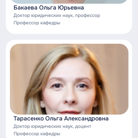
Исполнительное производство;
Бакаева Ольга Юрьевна
Доктор юридических наук, профессор
Исполнительное производство в
Профессор кафедры
Российской Федерации;
Коллизии в гражданском праве;
Коммерческое право;
Корпоративное право;
Международное частное право;
Налоговое право;
Наследственное право;
Некоммерческие организации;
Тарасенко Ольга Александровна
Доктор юридических наук, доцент
Несостоятельность (банкротство)
Профессор кафедры
физических и юридических лиц;