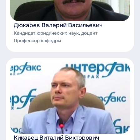
Экологическое право;
Научно-исследовательская деятельность и
Дюкарев Валерий Васильевич
подготовка научно-квалификационной
Кандидат юридических наук, доцент
работы (диссертации) на соискание ученой
Профессор кафедры
степени кандидата наук;
Научно-исследовательская практика;
Научно-исследовательская работа;
Педагогическая практика;
Производственная практика;
Производственная практика (научно-
исследовательская практика);
Производственная практика
(преддипломная практика);
Кикавец Виталий Викторович