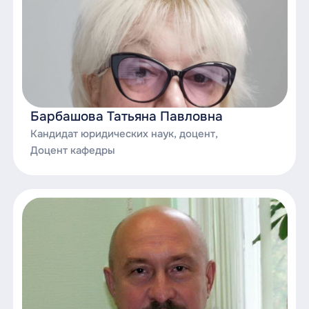
Судебная защита прав потребителей;
Судебная защита прав предпринимателей;
Теория доказательств в гражданском и
арбитражном процессе;
Барбашова Татьяна Павловна
Теоретические и практические проблемы
Кандидат юридических наук, доцент,
семейного права;
Доцент кафедры
Теоретические и практические проблемы
правового регулирования сделок;
Технологии юридического проектирования;
Третейское судопроизводство;
Трудовое право;
Финансовое право;